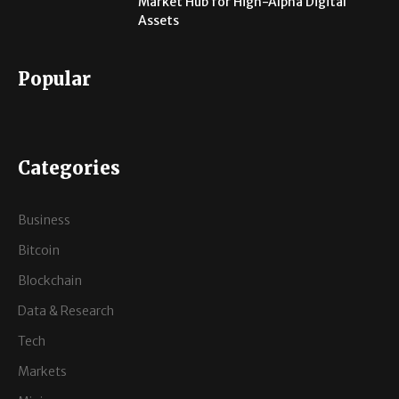
Market Hub for High-Alpha Digital
Assets
Popular
Categories
Business
Bitcoin
Blockchain
Data & Research
Tech
Markets