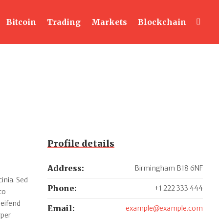
Bitcoin
Trading
Markets
Blockchain
Profile details
Address:
Birmingham B18 6NF
inia. Sed
Phone:
+1 222 333 444
to
leifend
Email:
example@example.com
rper