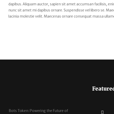
dapibus. Aliquam auctor, sapien sit amet accumsan facilisis, enim
nunc sit amet mi dapibus ornare. Suspendisse vel libero se. Maecen
lacinia molestie velit. Maecenas ornare consequat massa ullam
Feature
Bots Token: Powering the Future of