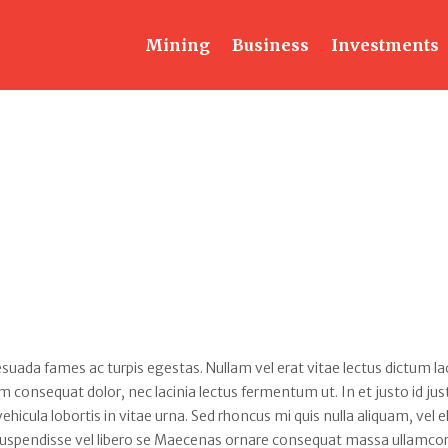
Mining
Business
Investments
uada fames ac turpis egestas. Nullam vel erat vitae lectus dictum lac
um consequat dolor, nec lacinia lectus fermentum ut. In et justo id jus
vehicula lobortis in vitae urna. Sed rhoncus mi quis nulla aliquam, vel e
. Suspendisse vel libero se Maecenas ornare consequat massa ullamco